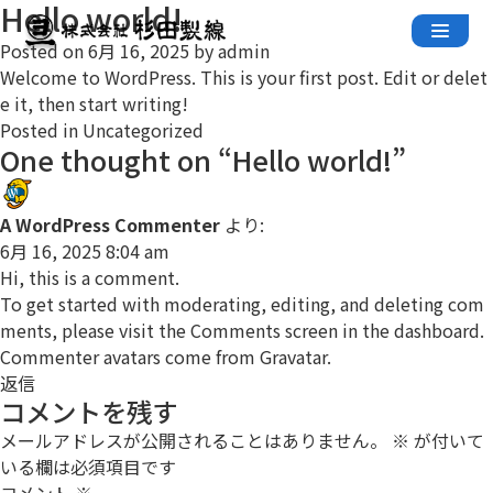
Hello world!
Skip
to
Posted on
6月 16, 2025
by
admin
content
Welcome to WordPress. This is your first post. Edit or delet
e it, then start writing!
Posted in
Uncategorized
One thought on “
Hello world!
”
A WordPress Commenter
より:
6月 16, 2025 8:04 am
Hi, this is a comment.
To get started with moderating, editing, and deleting com
ments, please visit the Comments screen in the dashboard.
Commenter avatars come from
Gravatar
.
返信
コメントを残す
メールアドレスが公開されることはありません。
※
が付いて
いる欄は必須項目です