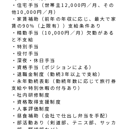
・住宅手当（世帯主12,000円／月、その
他10,000円／月）
・家賃補助（前年の年収に応じ、最大で家
賃の90％（上限有））支給条件あり
・精勤手当（10,000円／月）欠勤がある
と不支給
・特別手当
・役付手当
・深夜・休日手当
・資格手当（ポジションによる）
・退職金制度（勤続3年以上で支給）
・永年勤続表彰（勤続年数に応じて旅行券
支給や特別休暇の付与あり）
・社内研修制度
・資格取得支援制度
・人事評価制度
・昼食補助（会社で仕出し弁当を手配）
・部活動あり（剣道部、テニス部、サッカ