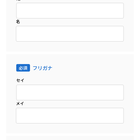
名
フリガナ
セイ
メイ