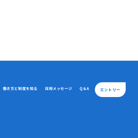
働き方と制度を知る
採用メッセージ
Q＆A
エントリー