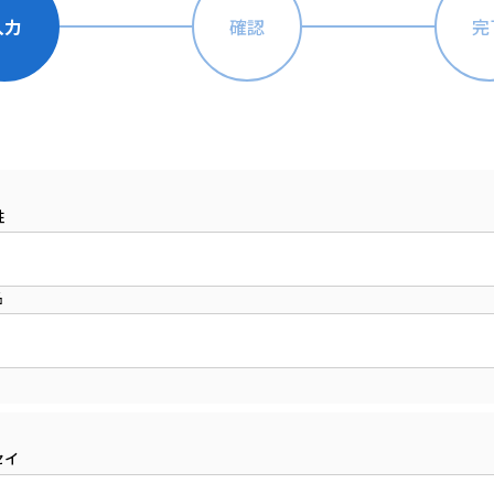
姓
名
セイ